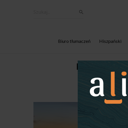
Biuro tłumaczeń
Hiszpański
Ile czasu po