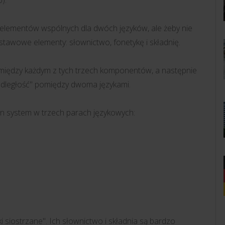
).
elementów wspólnych dla dwóch języków, ale żeby nie
tawowe elementy: słownictwo, fonetykę i składnię.
między każdym z tych trzech komponentów, a następnie
"odległość" pomiędzy dwoma językami.
n system w trzech parach językowych:
i siostrzane". Ich słownictwo i składnia są bardzo