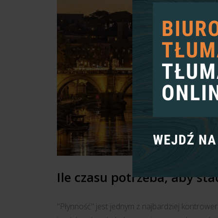
Ile czasu potrzeba, aby st
"Płynność" jest jednym z najbardziej kontrower