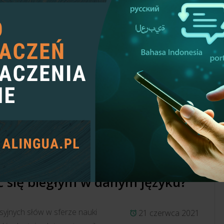
ać się biegłym w danym języku?
syjnych słów w sferze nauki
21 czerwca 2021