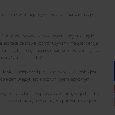
 ludzie mówią) "hej, język X jest zbyt trudny, nauka go
ne", ponieważ są one często używane, aby zniechęcić
 jest taka, że słowa, których używamy, mają tendencję
szymi myślami, więc musimy dobierać je ostrożnie. Ja na
żony" zamiast "trudny".
ada się z mniejszych i prostszych części. Człowiek jest
biektem. A język jest złożonym bytem językowym.
 systemy, to tym, co sprawia, że jeden język jest trudny
żne są części każdego systemu, gdy porównuje się je ze