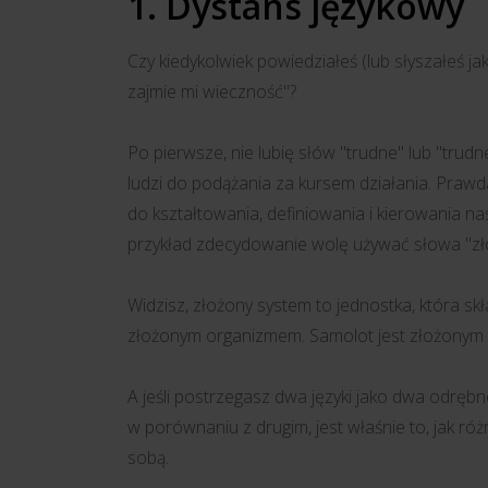
1. Dystans językowy
Czy kiedykolwiek powiedziałeś (lub słyszałeś jak
zajmie mi wieczność"?
Po pierwsze, nie lubię słów "trudne" lub "trud
ludzi do podążania za kursem działania. Prawda
do kształtowania, definiowania i kierowania na
przykład zdecydowanie wolę używać słowa "zło
Widzisz, złożony system to jednostka, która skł
złożonym organizmem. Samolot jest złożonym o
A jeśli postrzegasz dwa języki jako dwa odrębne
w porównaniu z drugim, jest właśnie to, jak ró
sobą.