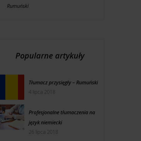
Rumuński
Popularne artykuły
Tłumacz przysięgły – Rumuński
4 lipca 2018
Profesjonalne tłumaczenia na
język niemiecki
26 lipca 2018