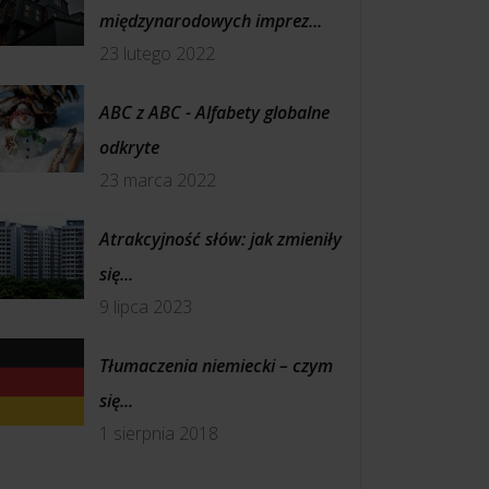
międzynarodowych imprez...
23 lutego 2022
ABC z ABC - Alfabety globalne
odkryte
23 marca 2022
Atrakcyjność słów: jak zmieniły
się...
9 lipca 2023
Tłumaczenia niemiecki – czym
się...
1 sierpnia 2018