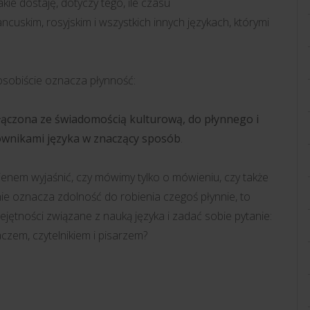
kie dostaję, dotyczy tego, ile czasu
ancuskim, rosyjskim i wszystkich innych językach, którymi
 osobiście oznacza płynność:
łączona ze świadomością kulturową, do płynnego i
ownikami języka w znaczący sposób
.
enem wyjaśnić, czy mówimy tylko o mówieniu, czy także
lnie oznacza zdolność do robienia czegoś płynnie, to
ętności związane z nauką języka i zadać sobie pytanie:
aczem, czytelnikiem i pisarzem?