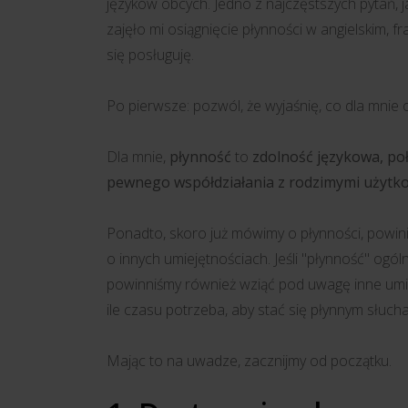
języków obcych. Jedno z najczęstszych pytań, ja
zajęło mi osiągnięcie płynności w angielskim, fr
się posługuję.
Po pierwsze: pozwól, że wyjaśnię, co dla mnie
Dla mnie,
płynność
to
zdolność językowa, po
pewnego współdziałania z rodzimymi użytk
Ponadto, skoro już mówimy o płynności, powini
o innych umiejętnościach. Jeśli "płynność" ogó
powinniśmy również wziąć pod uwagę inne umiej
ile czasu potrzeba, aby stać się płynnym słuch
Mając to na uwadze, zacznijmy od początku.