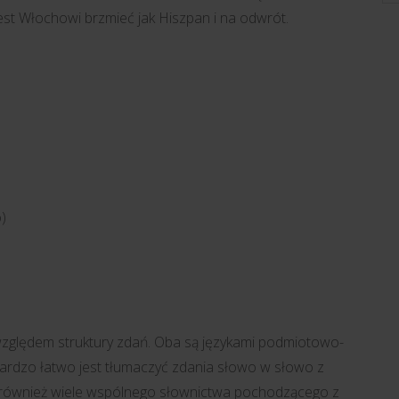
jest Włochowi brzmieć jak Hiszpan i na odwrót.
o)
 względem struktury zdań. Oba są językami podmiotowo-
rdzo łatwo jest tłumaczyć zdania słowo w słowo z
ają również wiele wspólnego słownictwa pochodzącego z