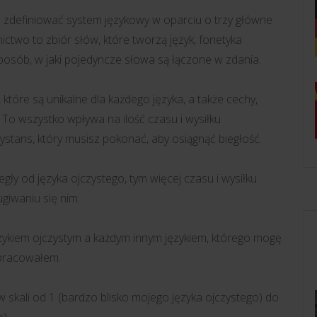
a zdefiniować system językowy w oparciu o trzy główne
nictwo to zbiór słów, które tworzą język, fonetyka
sposób, w jaki pojedyncze słowa są łączone w zdania.
które są unikalne dla każdego języka, a także cechy,
To wszystko wpływa na ilość czasu i wysiłku
dystans, który musisz pokonać, aby osiągnąć biegłość.
legły od języka ojczystego, tym więcej czasu i wysiłku
giwaniu się nim.
ęzykiem ojczystym a każdym innym językiem, którego mogę
opracowałem.
 skali od 1 (bardzo blisko mojego języka ojczystego) do