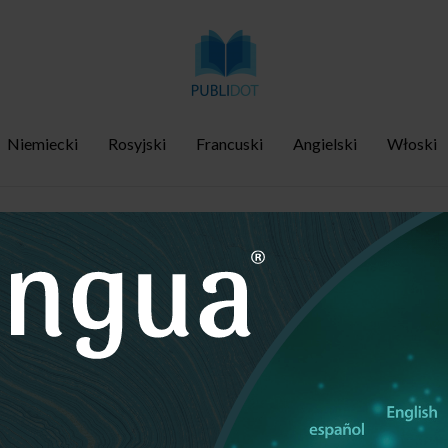
Niemiecki
Rosyjski
Francuski
Angielski
Włoski
trzeba, aby stać się biegłym w 
/
Strona główna
Biuro tłumaczeń