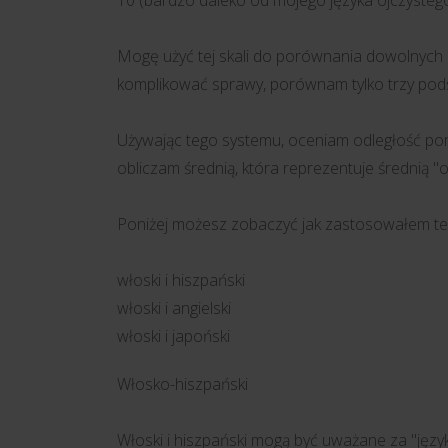
10 (bardzo daleko od mojego języka ojczystego
Mogę użyć tej skali do porównania dowolnych 
komplikować sprawy, porównam tylko trzy pods
Używając tego systemu, oceniam odległość po
obliczam średnią, która reprezentuje średnią 
Poniżej możesz zobaczyć jak zastosowałem te
włoski i hiszpański
włoski i angielski
włoski i japoński
Włosko-hiszpański
Włoski i hiszpański mogą być uważane za "język