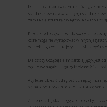
Dla jasności i uproszczenia, załóżmy, że możn
składniki: słownictwo, fonetykę i składnię. Słow
zajmuje się strukturą dźwięków, a składnia to 
Każda z tych części posiada specyficzne cechy, 
które mogą nie występować w innych językach. 
potrzebnego do nauki języka - czyli na ogólny 
Dla osoby uczącej się, im bardziej język jest od
będzie wymagało osiągnięcie płynności w posłu
Aby lepiej określić odległość pomiędzy moim j
się nauczyć, używam prostej skali, którą sam 
Za pomocą tej skali mogę ocenić cechy języka w