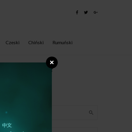
Czeski
Chiński
Rumuński
❌
danym języku?