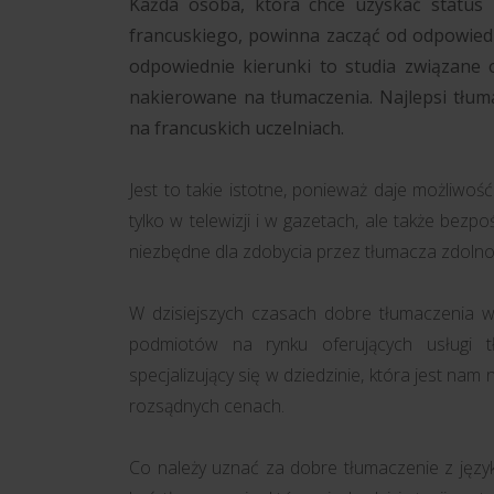
Każda osoba, która chce uzyskać status 
francuskiego, powinna zacząć od odpowiedn
odpowiednie kierunki to studia związane o
nakierowane na tłumaczenia. Najlepsi tłum
na francuskich uczelniach.
Jest to takie istotne, ponieważ daje możliwoś
tylko w telewizji i w gazetach, ale także bezp
niezbędne dla zdobycia przez tłumacza zdolno
W dzisiejszych czasach dobre tłumaczenia wc
podmiotów na rynku oferujących usługi 
specjalizujący się w dziedzinie, która jest nam 
rozsądnych cenach.
Co należy uznać za dobre tłumaczenie z języ