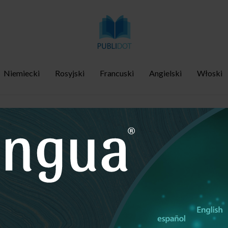
Niemiecki
Rosyjski
Francuski
Angielski
Włoski
du i specjalizacja w tłumaczeni
/
Strona główna
Francuski