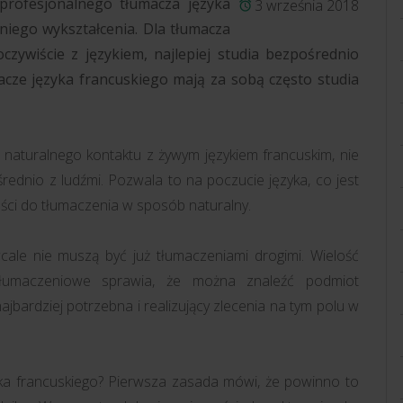
profesjonalnego tłumacza języka
3 września 2018
iego wykształcenia. Dla tłumacza
czywiście z językiem, najlepiej studia bezpośrednio
acze języka francuskiego mają za sobą często studia
ć naturalnego kontaktu z żywym językiem francuskim, nie
ośrednio z ludźmi. Pozwala to na poczucie języka, co jest
ści do tłumaczenia w sposób naturalny.
ale nie muszą być już tłumaczeniami drogimi. Wielość
tłumaczeniowe sprawia, że można znaleźć podmiot
najbardziej potrzebna i realizujący zlecenia na tym polu w
ka francuskiego? Pierwsza zasada mówi, że powinno to