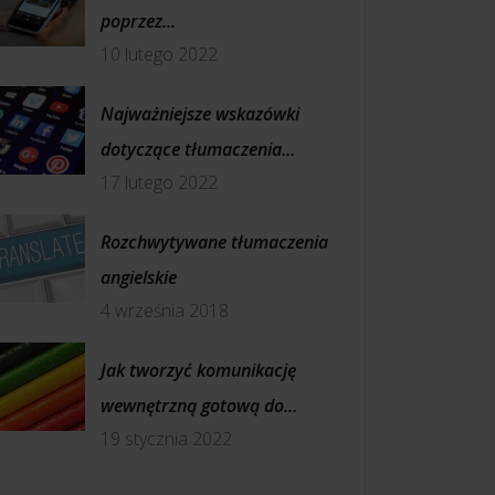
poprzez...
10 lutego 2022
Najważniejsze wskazówki
dotyczące tłumaczenia...
17 lutego 2022
Rozchwytywane tłumaczenia
angielskie
4 września 2018
Jak tworzyć komunikację
wewnętrzną gotową do...
19 stycznia 2022