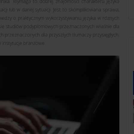
ytelnika. Wymaga to dobrej znajomości charakteru języka
cji lub w danej sytuacji. Jest to skomplikowana sprawa,
wiedzy o praktycznym wykorzystywaniu języka w różnych
ie studiów podyplomowych przeznaczonych właśnie dla
ch przeznaczonych dla przyszłych tłumaczy przysięgłych.
e instytucje branżowe.