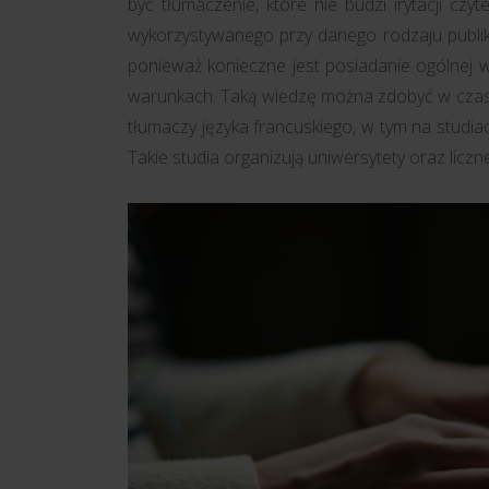
być tłumaczenie, które nie budzi irytacji cz
wykorzystywanego przy danego rodzaju publika
ponieważ konieczne jest posiadanie ogólnej 
warunkach. Taką wiedzę można zdobyć w czas
tłumaczy języka francuskiego, w tym na studia
Takie studia organizują uniwersytety oraz liczn