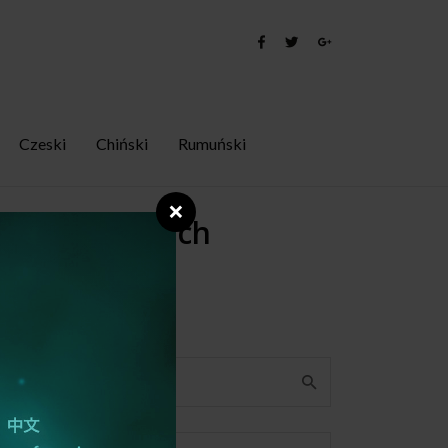
Czeski
Chiński
Rumuński
❌
ach francuskich