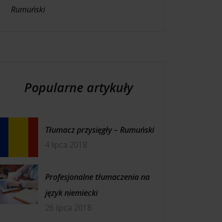
Rumuński
Popularne artykuły
Tłumacz przysięgły – Rumuński
4 lipca 2018
Profesjonalne tłumaczenia na
język niemiecki
26 lipca 2018