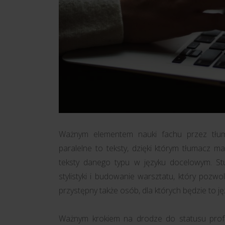
Ważnym elementem nauki fachu przez tłuma
paralelne to teksty, dzięki którym tłumacz m
teksty danego typu w języku docelowym. St
stylistyki i budowanie warsztatu, który pozw
przystępny także osób, dla których będzie to ję
Ważnym krokiem na drodze do statusu profesj