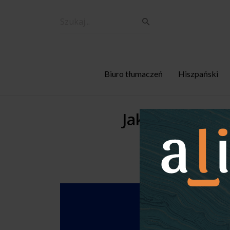
Biuro tłumaczeń
Hiszpański
Jakość przekła