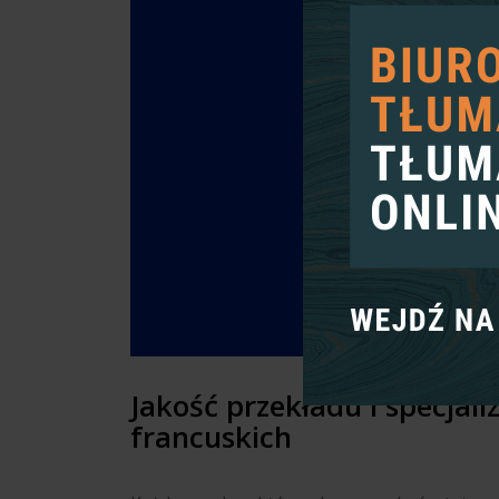
Jakość przekładu i specjal
francuskich