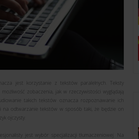
cza jest korzystanie z tekstów paralelnych. Teksty
a możliwość zobaczenia, jak w rzeczywistości wyglądają
udiowanie takich tekstów oznacza rozpoznawanie ich
oli na odtwarzanie tekstów w sposób taki, że będzie on
zyk ojczysty.
onalisty jest wybór specjalizacji tłumaczeniowej. Na