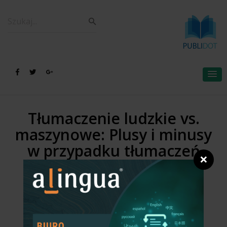
Tłumaczenie ludzkie vs.
maszynowe: Plusy i minusy
w przypadku tłumaczeń
❌
prawniczych
/
Strona główna
Biuro tłumaczeń