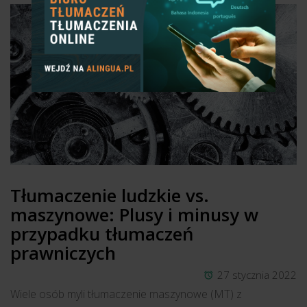
Tłumaczenie ludzkie vs.
maszynowe: Plusy i minusy w
przypadku tłumaczeń
prawniczych
27 stycznia 2022
Wiele osób myli tłumaczenie maszynowe (MT) z